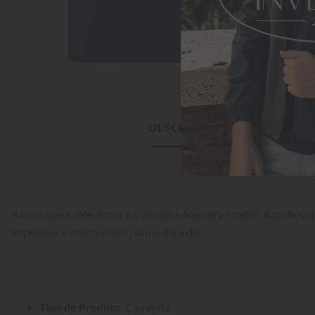
DESCRIÇÃO DO PRODUTO
Básico que é referência, a Camiseta Aleatory Stretch Azul Royal
impecável e muito estilo para o dia a dia.
Tipo de Produto:
 Camiseta