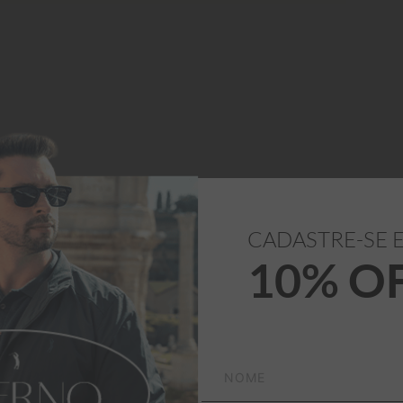
CADASTRE-SE 
10% O