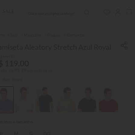
Olá, o que você procura hoje?
SALE
Sale
Masculino
Roupas
Camisetas
miseta Aleatory Stretch Azul Royal
169
,
00
$
119
,
00
 até
3
x
R$
39
,
66
sem juros
r:
Azul Royal
P
M
G
GG