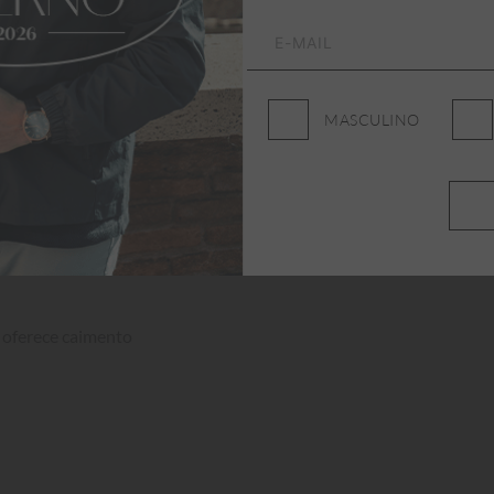
MASCULINO
 oferece caimento 