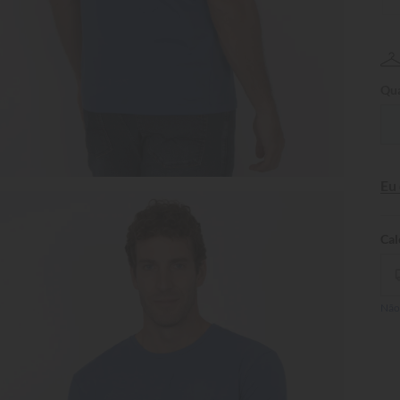
Qua
Eu
Não