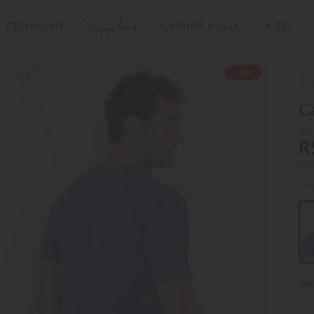
Signature
FEMININO
CAMISA POLO
KIDS
TERMOS MAIS BUSCADOS
-30%
1
º
camisas polo
2
º
camiseta listrada
Ca
3
º
boné
R$
R
4
º
camiseta
Em
5
º
pima
Co
6
º
jaqueta
7
º
bermuda
8
º
manga longa
9
º
kids
10
º
piquet