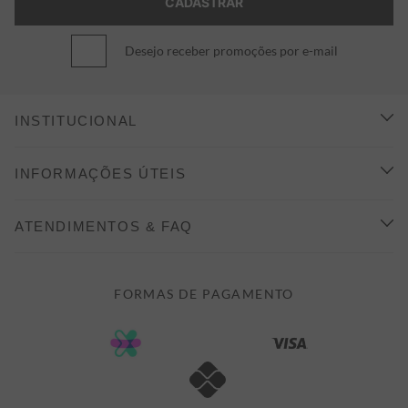
Desejo receber promoções por e-mail
INSTITUCIONAL
CONHEÇA A ALEATORY
INFORMAÇÕES ÚTEIS
INDICAÇÃO E DESCONTO
COMO COMPRAR
ATENDIMENTOS & FAQ
PRAZOS DE ENTREGA
FALE CONOSCO
FORMAS DE PAGAMENTO
FORMAS DE PAGAMENTO
DÚVIDAS
POLÍTICA DE PRIVACIDADE
MINHA CONTA
TROCAS E DEVOLUÇÕES
MEUS PEDIDOS
CASHBACK