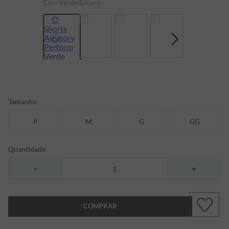
Cor:
Verde Escuro
7
º
bermuda
8
º
manga longa
9
º
kids
10
º
piquet
Tamanho
P
M
G
GG
Quantidade
－
＋
COMPRAR