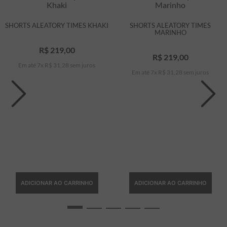
SHORTS ALEATORY TIMES KHAKI
SHORTS ALEATORY TIMES
MARINHO
R$
219
,
00
R$
219
,
00
Em até
7
x
R$
31
,
28
sem juros
Em até
7
x
R$
31
,
28
sem juros
ADICIONAR AO CARRINHO
ADICIONAR AO CARRINHO