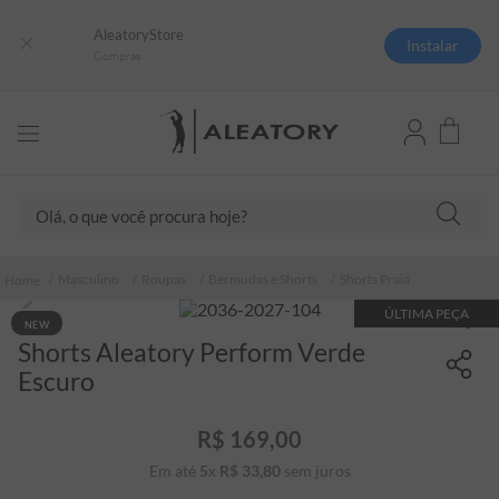
AleatoryStore
Instalar
Compras
Olá, o que você procura hoje?
TERMOS MAIS BUSCADOS
Masculino
Roupas
Bermudas e Shorts
Shorts Praia
1
º
camisas polo
ÚLTIMA PEÇA
NEW
2
º
camiseta listrada
Shorts Aleatory Perform Verde
3
º
boné
Escuro
4
º
camiseta
R$
169
,
00
5
º
pima
Em até
5
x
R$
33
,
80
sem juros
6
º
jaqueta