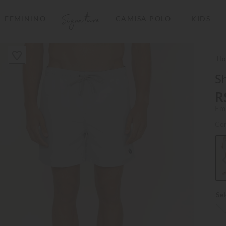
Signature
FEMININO
CAMISA POLO
KIDS
TERMOS MAIS BUSCADOS
1
º
camisas polo
2
º
camiseta listrada
Sh
3
º
boné
R
Em
4
º
camiseta
Co
5
º
pima
6
º
jaqueta
7
º
bermuda
8
º
manga longa
9
º
kids
10
º
piquet