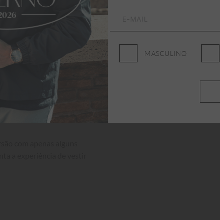
MASCULINO
ersão com apenas alguns 
nta a experiência de vestir 