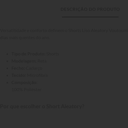
DESCRIÇÃO DO PRODUTO
Versatilidade e conforto definem o Shorts Liso Aleatory Voutoumi 
dias mais quentes do ano.
Tipo de Produto:
 Shorts
Modelagem:
 Reta
Fecho:
 Cadarço
Tecido:
 Microfibra
Composição:
100% Poliéster
Por que escolher o Short Aleatory?