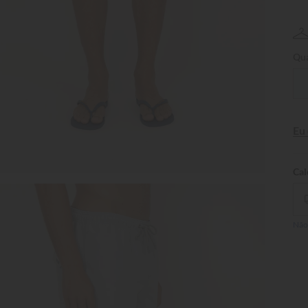
Qua
Eu
Não