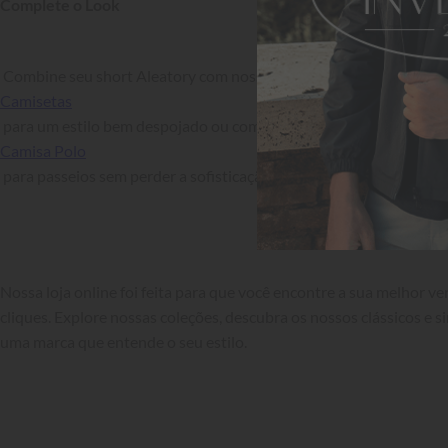
Complete o Look
 Combine seu short Aleatory com nossas 
Camisetas
 para um estilo bem despojado ou com uma 
Camisa Polo
 para passeios sem perder a sofisticação.

Nossa loja online foi feita para que você encontre a sua melhor v
cliques. Explore nossas coleções, descubra os nossos clássicos e si
uma marca que entende o seu estilo.
