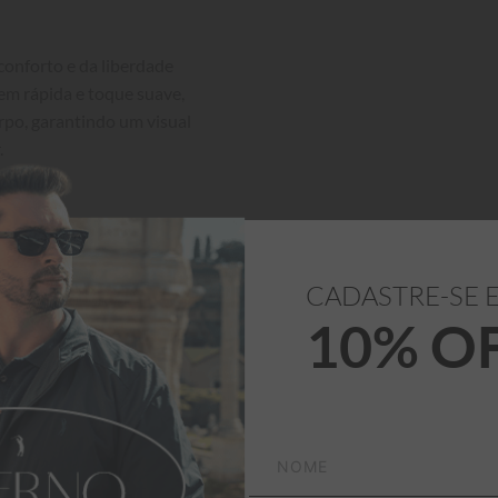
onforto e da liberdade 
em rápida e toque suave, 
po, garantindo um visual 


CADASTRE-SE 
Medidas
 logo acima.

10% O