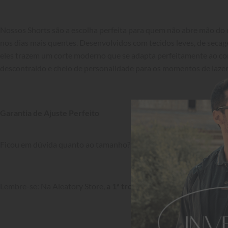
Nossos Shorts são a escolha perfeita para quem não abre mão do c
nos dias mais quentes. Desenvolvidos com tecidos leves, de secag
eles trazem um corte moderno que se adapta perfeitamente ao cor
descontraído e cheio de personalidade para os momentos de lazer.
Garantia de Ajuste Perfeito
Ficou em dúvida quanto ao tamanho? Confira a nossa 
Tabela de 
Lembre-se: Na Aleatory Store, 
a 1ª troca é grátis!