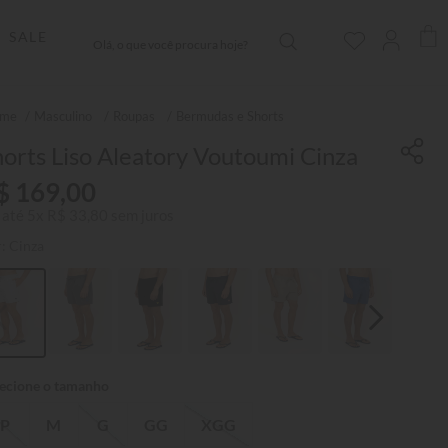
Olá, o que você procura hoje?
SALE
Masculino
Roupas
Bermudas e Shorts
orts Liso Aleatory Voutoumi Cinza
$
169
,
00
 até
5
x
R$
33
,
80
sem juros
r:
Cinza
P
M
G
GG
XGG