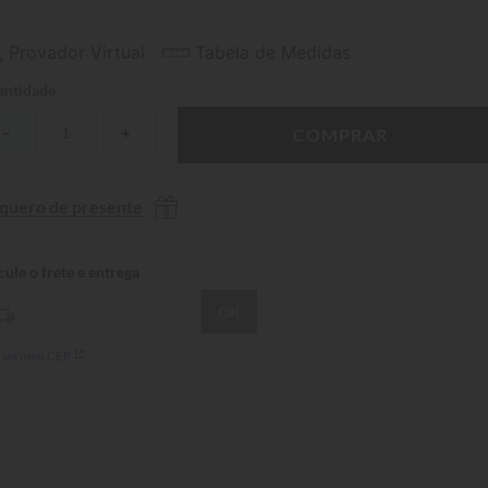
Provador Virtual
Tabela de Medidas
ntidade
－
＋
COMPRAR
 quero de presente
 sei meu CEP