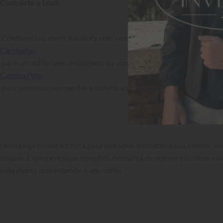
Complete o Look
 Combine seu short Aleatory com nossas 
Camisetas
 para um estilo bem despojado ou com uma 
Camisa Polo
 para passeios sem perder a sofisticação.

Nossa loja online foi feita para que você encontre a sua melhor v
cliques. Explore nossas coleções, descubra os nossos clássicos e si
uma marca que entende o seu estilo.
