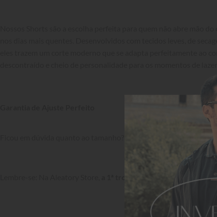
Nossos Shorts são a escolha perfeita para quem não abre mão do c
nos dias mais quentes. Desenvolvidos com tecidos leves, de secag
eles trazem um corte moderno que se adapta perfeitamente ao cor
descontraído e cheio de personalidade para os momentos de lazer.
Garantia de Ajuste Perfeito
Ficou em dúvida quanto ao tamanho? Confira a nossa 
Tabela de 
Lembre-se: Na Aleatory Store, 
a 1ª troca é grátis!