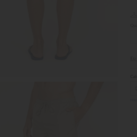
Qua
Eu
Não