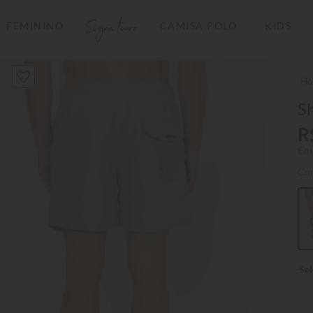
Signature
FEMININO
CAMISA POLO
KIDS
TERMOS MAIS BUSCADOS
1
º
camisas polo
2
º
camiseta listrada
Sh
3
º
boné
R
Em
4
º
camiseta
Co
5
º
jaqueta
6
º
pima
7
º
bermuda
8
º
kids
9
º
manga longa
10
º
piquet