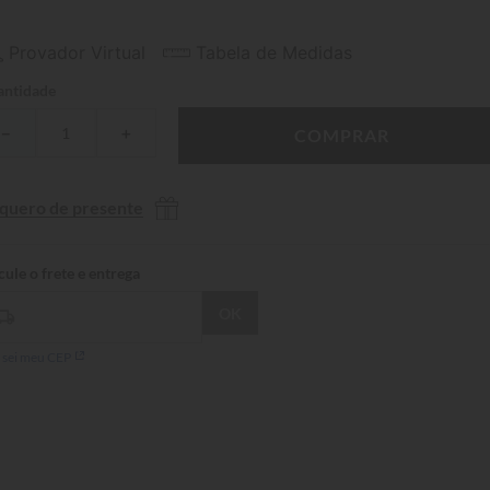
Provador Virtual
Tabela de Medidas
ntidade
－
＋
COMPRAR
 quero de presente
 sei meu CEP