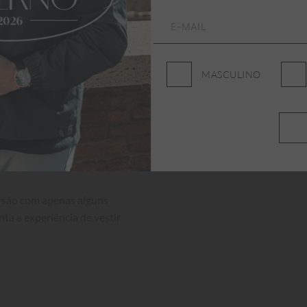
MASCULINO
ersão com apenas alguns 
nta a experiência de vestir 