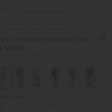
Olá, o que você procura hoje?
SALE
Masculino
Roupas
Bermudas e Shorts
Shorts Praia
orts Liso Aleatory Voutoumi Khaki
$
169
,
00
 até
5
x
R$
33
,
80
sem juros
r:
Khaki
P
M
G
GG
XGG