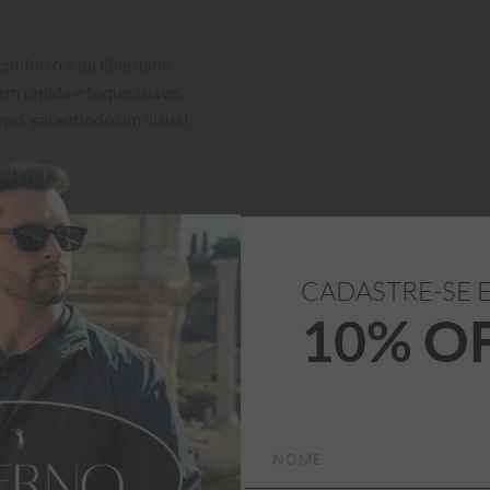
onforto e da liberdade 
em rápida e toque suave, 
po, garantindo um visual 


CADASTRE-SE 
Medidas
 logo acima.

10% O