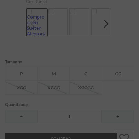
Cor:
Cinza
7
º
bermuda
8
º
manga longa
9
º
kids
10
º
piquet
Tamanho
P
M
G
GG
XGG
XGGG
XGGGG
Quantidade
－
＋