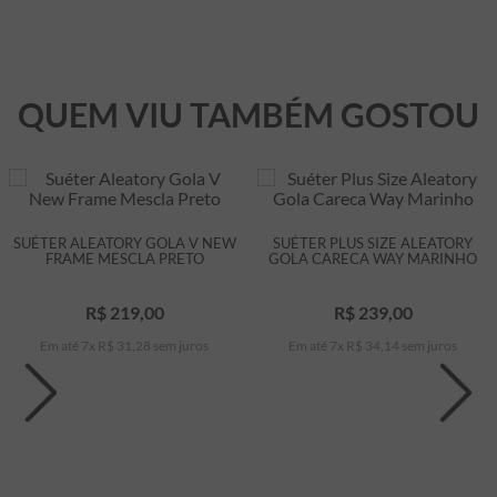
QUEM VIU TAMBÉM GOSTOU
SUÉTER ALEATORY GOLA V NEW
SUÉTER PLUS SIZE ALEATORY
FRAME MESCLA PRETO
GOLA CARECA WAY MARINHO
R$
219
,
00
R$
239
,
00
Em até
7
x
R$
31
,
28
sem juros
Em até
7
x
R$
34
,
14
sem juros