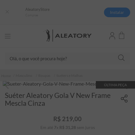
AleatoryStore
Instalar
Compras
Olá, o que você procura hoje?
TERMOS MAIS BUSCADOS
Masculino
Roupas
Suéters e Malhas
1
º
camisas polo
ÚLTIMA PEÇA
2
º
camiseta listrada
Suéter Aleatory Gola V New Frame
3
º
boné
Mescla Cinza
4
º
camiseta
R$
219
,
00
5
º
pima
Em até
7
x
R$
31
,
28
sem juros
6
º
jaqueta