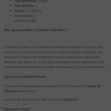
Tipo de Manga:
Longa
Tipo de Gola:
V
Tecido:
1/2 Malha
Composição:
100% Poliéster
Por que escolher o Suéter Aleatory?
O Suéter Aleatory é o sinônimo perfeito de elegância para os dias
mais frios. Confeccionado com fios nobres de alta qualidade, ele
oferece um toque extremamente macio e excelente isolamento
térmico sem pesar no visual. Uma peça atemporal, ideal para criar
sobreposições refinadas e manter você aquecido com muito estilo.
Garantia de Ajuste Perfeito
Ficou em dúvida quanto ao tamanho? Confira a nossa
Tabela de
Medidas
logo acima.
Lembre-se: Na Aleatory Store,
a 1ª troca é grátis!
Complete o Look