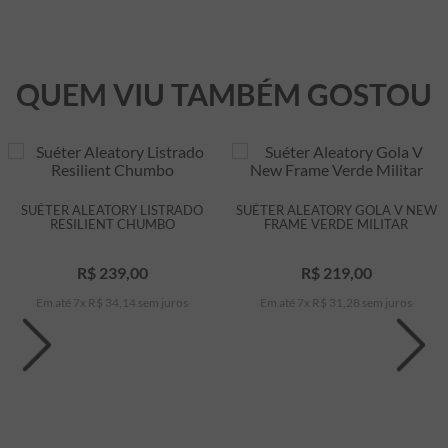
QUEM VIU TAMBÉM GOSTOU
SUÉTER ALEATORY LISTRADO
SUÉTER ALEATORY GOLA V NEW
RESILIENT CHUMBO
FRAME VERDE MILITAR
R$
239
,
00
R$
219
,
00
Em até
7
x
R$
34
,
14
sem juros
Em até
7
x
R$
31
,
28
sem juros