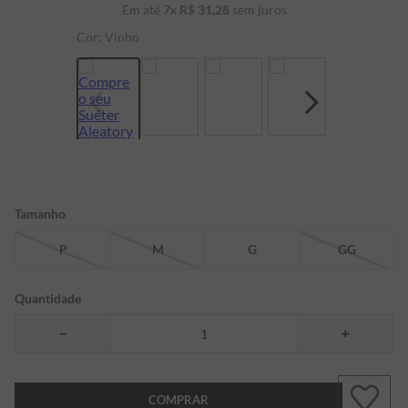
Em até
7
x
R$
31
,
28
sem juros
7
º
bermuda
Cor:
Vinho
8
º
kids
9
º
manga longa
10
º
piquet
Tamanho
P
M
G
GG
Quantidade
－
＋
COMPRAR