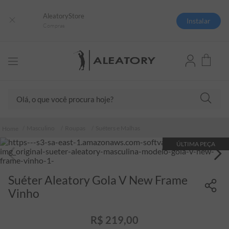
AleatoryStore
Instalar
Compras
Olá, o que você procura hoje?
TERMOS MAIS BUSCADOS
Masculino
Roupas
Suéters e Malhas
1
º
camisas polo
ÚLTIMA PEÇA
2
º
camiseta listrada
3
º
boné
Suéter Aleatory Gola V New Frame
4
º
camiseta
Vinho
5
º
jaqueta
R$
219
,
00
6
º
pima