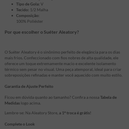
Tipo de Gola:
V
Tecido:
1/2 Malha
Composição:
100% Poliéster
Por que escolher o Suéter Aleatory?
O Suéter Aleatory é o sinônimo perfeito de elegância para os dias
mais frios. Confeccionado com fios nobres de alta qualidade, ele
oferece um toque extremamente macio e excelente isolamento
térmico sem pesar no visual. Uma peça atemporal, ideal para criar
sobreposições refinadas e manter você aquecido com muito estilo.
Garantia de Ajuste Perfeito
Ficou em dúvida quanto ao tamanho? Confira a nossa
Tabela de
Medidas
logo acima.
Lembre-se: Na Aleatory Store,
a 1ª troca é grátis!
Complete o Look