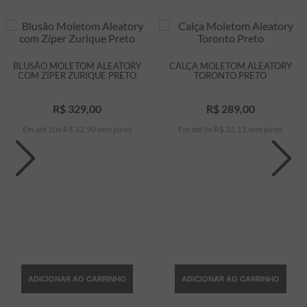
BLUSÃO MOLETOM ALEATORY
CALÇA MOLETOM ALEATORY
COM ZÍPER ZURIQUE PRETO
TORONTO PRETO
R$
329
,
00
R$
289
,
00
Em até
10
x
R$
32
,
90
sem juros
Em até
9
x
R$
32
,
11
sem juros
ADICIONAR AO CARRINHO
ADICIONAR AO CARRINHO