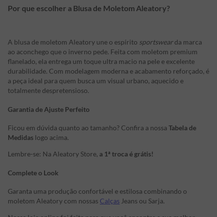
Por que escolher a Blusa de Moletom Aleatory?
A blusa de moletom Aleatory une o espírito
sportswear
da marca
ao aconchego que o inverno pede. Feita com moletom premium
flanelado, ela entrega um toque ultra macio na pele e excelente
durabilidade. Com modelagem moderna e acabamento reforçado, é
a peça ideal para quem busca um visual urbano, aquecido e
totalmente despretensioso.
Garantia de Ajuste Perfeito
Ficou em dúvida quanto ao tamanho? Confira a nossa
Tabela de
Medidas
logo acima.
Lembre-se: Na Aleatory Store,
a 1ª troca é grátis!
Complete o Look
Garanta uma produção confortável e estilosa combinando o
moletom Aleatory com nossas
Calças
Jeans ou Sarja.