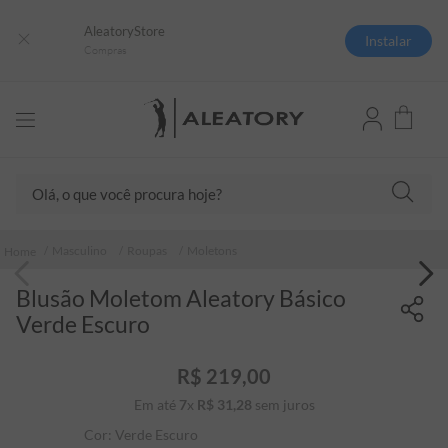
AleatoryStore
Instalar
Compras
Olá, o que você procura hoje?
TERMOS MAIS BUSCADOS
Masculino
Roupas
Moletons
1
º
camisas polo
Blusão Moletom Aleatory Básico
2
º
camiseta listrada
Verde Escuro
3
º
boné
4
º
camiseta
R$
219
,
00
Em até
7
x
R$
31
5
,
º
28
sem juros
jaqueta
Cor:
Verde Escuro
6
º
pima