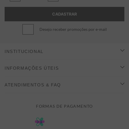
Desejo receber promoções por e-mail
INSTITUCIONAL
CONHEÇA A ALEATORY
INFORMAÇÕES ÚTEIS
INDICAÇÃO E DESCONTO
COMO COMPRAR
ATENDIMENTOS & FAQ
PRAZOS DE ENTREGA
FALE CONOSCO
FORMAS DE PAGAMENTO
FORMAS DE PAGAMENTO
DÚVIDAS
POLÍTICA DE PRIVACIDADE
MINHA CONTA