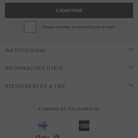
Desejo receber promoções por e-mail
INSTITUCIONAL
CONHEÇA A ALEATORY
INFORMAÇÕES ÚTEIS
INDICAÇÃO E DESCONTO
COMO COMPRAR
ATENDIMENTOS & FAQ
PRAZOS DE ENTREGA
FALE CONOSCO
FORMAS DE PAGAMENTO
FORMAS DE PAGAMENTO
DÚVIDAS
POLÍTICA DE PRIVACIDADE
MINHA CONTA
TROCAS E DEVOLUÇÕES