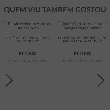
QUEM VIU TAMBÉM GOSTOU
BLUSÃO MOLETOM ALEATORY
BLUSÃO SIGNATURE NEOPRENE
BÁSICO BORDÔ
MANGA LONGA CHUMBO
R$
219
,
00
R$
319
,
00
Em até
7
x
R$
31
,
28
sem juros
Em até
10
x
R$
31
,
90
sem juros