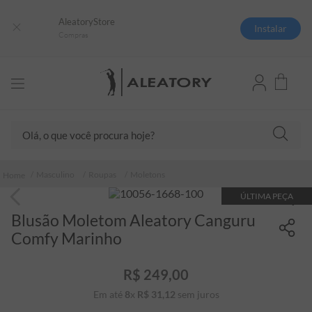
AleatoryStore
Instalar
Compras
Olá, o que você procura hoje?
TERMOS MAIS BUSCADOS
Masculino
Roupas
Moletons
1
º
camisas polo
ÚLTIMA PEÇA
2
º
camiseta listrada
Blusão Moletom Aleatory Canguru
3
º
boné
Comfy Marinho
4
º
camiseta
R$
249
,
00
5
º
pima
Em até
8
x
R$
31
,
12
sem juros
6
º
jaqueta