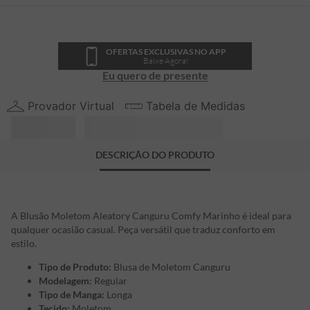
OFERTAS EXCLUSIVAS NO APP
Baixe Agora!
Eu quero de presente
Provador Virtual
Tabela de Medidas
DESCRIÇÃO DO PRODUTO
A Blusão Moletom Aleatory Canguru Comfy Marinho é ideal para
qualquer ocasião casual. Peça versátil que traduz conforto em
estilo.
Tipo de Produto:
Blusa de Moletom Canguru
Modelagem:
Regular
Tipo de Manga:
Longa
Tecido:
Moletom