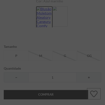
Cor:
Azul marinho
7
º
bermuda
8
º
kids
9
º
manga longa
10
º
piquet
Tamanho
P
M
G
GG
Quantidade
－
＋
COMPRAR