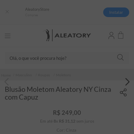
AleatoryStore
Instalar
Compras
Olá, o que você procura hoje?
TERMOS MAIS BUSCADOS
Masculino
Roupas
Moletons
1
º
camisas polo
Blusão Moletom Aleatory NY Cinza
2
º
camiseta listrada
com Capuz
3
º
boné
4
º
camiseta
R$
249
,
00
Em até
8
x
R$
31
5
,
º
12
sem juros
pima
Cor:
Cinza
6
º
jaqueta