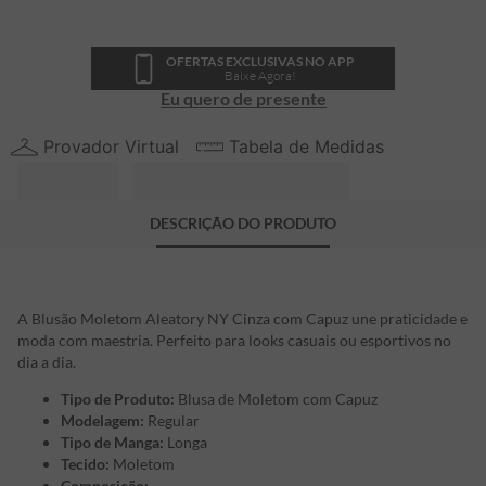
OFERTAS EXCLUSIVAS NO APP
Baixe Agora!
Eu quero de presente
Provador Virtual
Tabela de Medidas
DESCRIÇÃO DO PRODUTO
A Blusão Moletom Aleatory NY Cinza com Capuz une praticidade e
moda com maestria. Perfeito para looks casuais ou esportivos no
dia a dia.
Tipo de Produto:
Blusa de Moletom com Capuz
Modelagem:
Regular
Tipo de Manga:
Longa
Tecido:
Moletom
Composição: