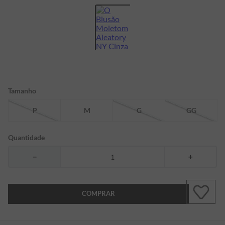
7
º
bermuda
8
º
kids
9
º
manga longa
10
º
piquet
Tamanho
P
M
G
GG
Quantidade
－
＋
COMPRAR