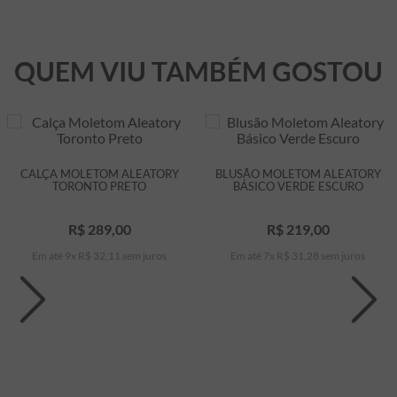
QUEM VIU TAMBÉM GOSTOU
CALÇA MOLETOM ALEATORY
BLUSÃO MOLETOM ALEATORY
TORONTO PRETO
BÁSICO VERDE ESCURO
R$
289
,
00
R$
219
,
00
Em até
9
x
R$
32
,
11
sem juros
Em até
7
x
R$
31
,
28
sem juros