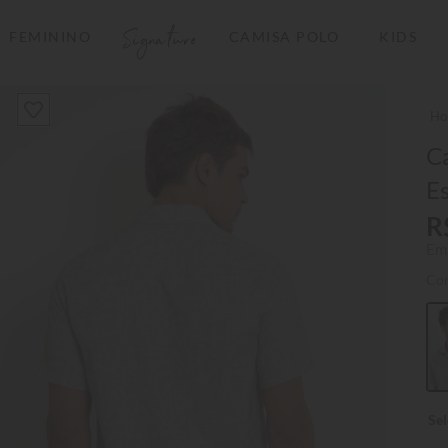
Signature
FEMININO
CAMISA POLO
KIDS
TERMOS MAIS BUSCADOS
1
º
camisas polo
2
º
camiseta listrada
C
E
3
º
boné
R
4
º
camiseta
Em
5
º
pima
Co
6
º
jaqueta
7
º
bermuda
8
º
manga longa
9
º
kids
10
º
piquet