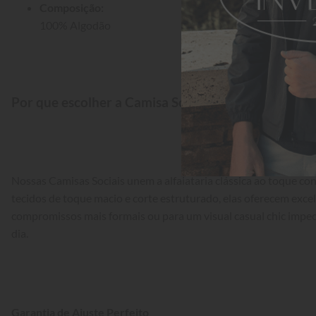
Composição:
100% Algodão
Por que escolher a Camisa Social Aleatory?
Nossas Camisas Sociais unem a alfaiataria clássica ao toque 
tecidos de toque macio e corte estruturado, elas oferecem exce
compromissos mais formais ou para um visual casual chic impec
dia.
Garantia de Ajuste Perfeito