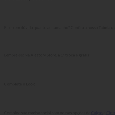
Ficou em dúvida quanto ao tamanho? Confira a nossa 
Tabela d
Lembre-se: Na Aleatory Store, 
a 1ª troca é grátis!
Complete o Look
Combine sua camisa social com nossas opções de 
Calças
 e 
Cint