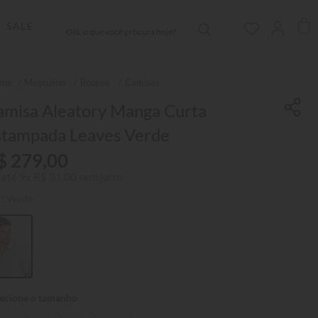
Olá, o que você procura hoje?
SALE
Masculino
Roupas
Camisas
amisa Aleatory Manga Curta
stampada Leaves Verde
$
279
,
00
 até
9
x
R$
31
,
00
sem juros
r:
Verde