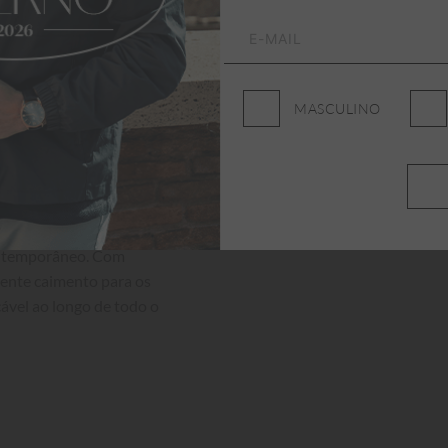
MASCULINO
contemporâneo. Com 
lente caimento para os 
ável ao longo de todo o 