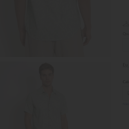
Qua
Eu
Não