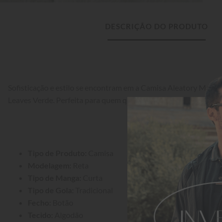
DESCRIÇÃO DO PRODUTO
Sofisticação e estilo se encontram em a Camisa Aleatory Mang
Leaves Verde. Perfeita para quem quer se destacar com elegânci
Tipo de Produto:
 Camisa
Modelagem:
 Reta
Tipo de Manga:
 Curta
Tipo de Gola:
 Tradicional
Fecho:
 Botão
Tecido:
 Algodão