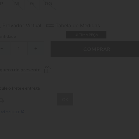
P
M
G
GG
Provador Virtual
Tabela de Medidas
ÚLTIMA PEÇA
ntidade
－
＋
COMPRAR
 quero de presente
 sei meu CEP