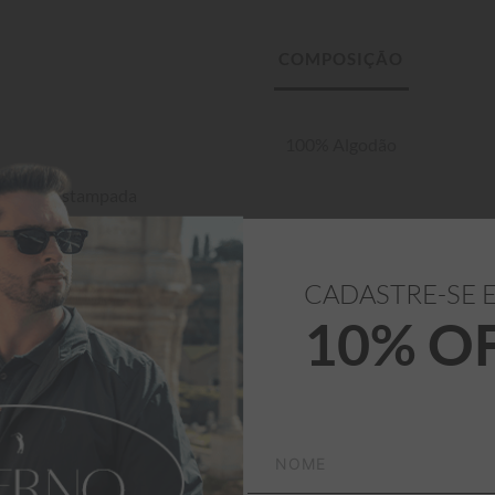
100% Algodão
a Curta Estampada 
a.
CADASTRE-SE 
10% O