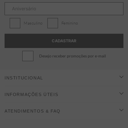
Masculino
Feminino
Desejo receber promoções por e-mail
INSTITUCIONAL
CONHEÇA A ALEATORY
INFORMAÇÕES ÚTEIS
INDICAÇÃO E DESCONTO
COMO COMPRAR
ATENDIMENTOS & FAQ
PRAZOS DE ENTREGA
FALE CONOSCO