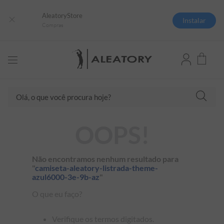
AleatoryStore
Instalar
Compras
Olá, o que você procura hoje?
TERMOS MAIS BUSCADOS
OOPS!
1
º
camisas polo
2
º
camiseta listrada
Não encontramos nenhum resultado para
"
camiseta-aleatory-listrada-theme-
3
º
boné
azul6000-3e-9b-az
"
4
º
jaqueta
O que eu faço?
5
º
camiseta
Verifique os termos digitados.
6
º
pima