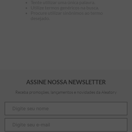
Tente utilizar uma única palavra.
Utilize termos genéricos na busca.
7
º
bermuda
Procure utilizar sinônimos ao termo
desejado.
8
º
kids
9
º
manga longa
10
º
piquet
ASSINE NOSSA NEWSLETTER
Receba promoções, lançamentos e novidades da Aleatory