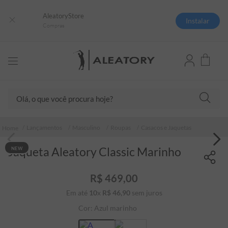
AleatoryStore
Instalar
Compras
Olá, o que você procura hoje?
TERMOS MAIS BUSCADOS
Lançamentos
Masculino
Roupas
Casacos e Jaquetas
1
º
camisas polo
Jaqueta Aleatory Classic Marinho
NEW
2
º
camiseta listrada
3
º
boné
R$
469
,
00
4
º
camiseta
Em até
10
x
R$
46
,
90
sem juros
5
º
jaqueta
Cor:
Azul marinho
6
º
pima