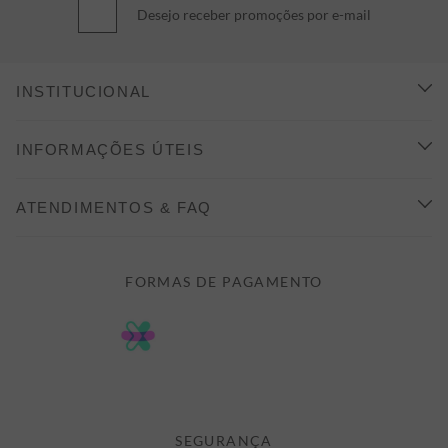
Desejo receber promoções por e-mail
INSTITUCIONAL
CONHEÇA A ALEATORY
INFORMAÇÕES ÚTEIS
INDICAÇÃO E DESCONTO
COMO COMPRAR
ATENDIMENTOS & FAQ
PRAZOS DE ENTREGA
FALE CONOSCO
FORMAS DE PAGAMENTO
FORMAS DE PAGAMENTO
DÚVIDAS
POLÍTICA DE PRIVACIDADE
MINHA CONTA
TROCAS E DEVOLUÇÕES
MEUS PEDIDOS
CASHBACK
E-MAIL US ON 

ATENDIMENTO@ALEATORYSTORE.COM.BR
SEGURANÇA