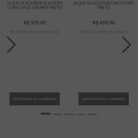
JAQUETA BOMBER ALEATORY
JAQUETA ALEATORY WESTPORT
COM CAPUZ GALWAY PRETO
PRETO
R$
529
,
00
R$
459
,
90
Em até
10
x
R$
52
,
90
sem juros
Em até
10
x
R$
45
,
99
sem juros
ADICIONAR AO CARRINHO
ADICIONAR AO CARRINHO