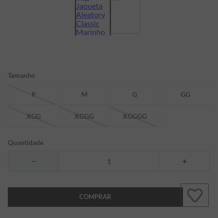
7
º
bermuda
8
º
kids
9
º
manga longa
10
º
piquet
Tamanho
P
M
G
GG
XGG
XGGG
XGGGG
Quantidade
－
＋
COMPRAR