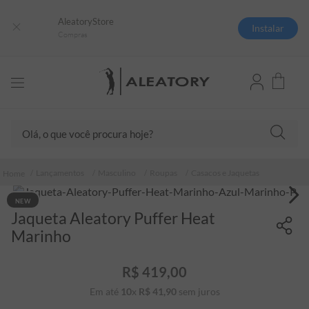
AleatoryStore
Instalar
Compras
Olá, o que você procura hoje?
TERMOS MAIS BUSCADOS
Lançamentos
Masculino
Roupas
Casacos e Jaquetas
1
º
camisas polo
NEW
2
º
camiseta listrada
Jaqueta Aleatory Puffer Heat
3
º
boné
Marinho
4
º
camiseta
R$
419
,
00
5
º
pima
Em até
10
x
R$
41
,
90
sem juros
6
º
jaqueta