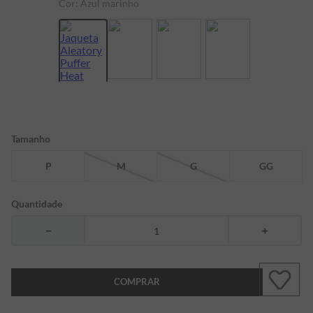
Cor:
Azul marinho
7
º
bermuda
8
º
kids
9
º
manga longa
10
º
piquet
Tamanho
P
M
G
GG
Quantidade
－
＋
COMPRAR