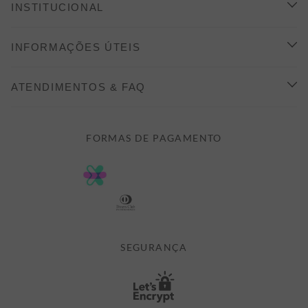
INSTITUCIONAL
CONHEÇA A ALEATORY
INFORMAÇÕES ÚTEIS
INDICAÇÃO E DESCONTO
COMO COMPRAR
ATENDIMENTOS & FAQ
PRAZOS DE ENTREGA
FALE CONOSCO
FORMAS DE PAGAMENTO
FORMAS DE PAGAMENTO
DÚVIDAS
POLÍTICA DE PRIVACIDADE
MINHA CONTA
TROCAS E DEVOLUÇÕES
MEUS PEDIDOS
CASHBACK
E-MAIL US ON 

ATENDIMENTO@ALEATORYSTORE.COM.BR
SEGURANÇA