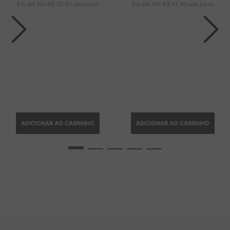
Em até
10
x
R$
37
,
90
sem juros
Em até
10
x
R$
41
,
90
sem juros
ADICIONAR AO CARRINHO
ADICIONAR AO CARRINHO