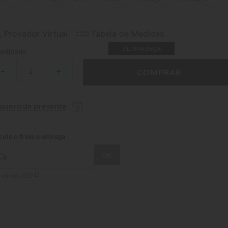
Provador Virtual
Tabela de Medidas
ÚLTIMA PEÇA
ntidade
－
＋
COMPRAR
 quero de presente
 sei meu CEP