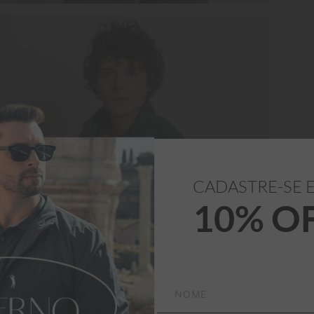
CADASTRE-SE 
10% O