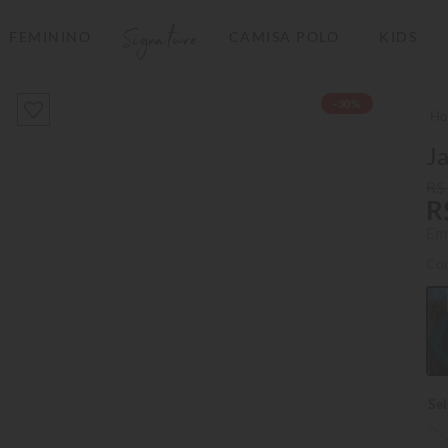
Signature
FEMININO
CAMISA POLO
KIDS
TERMOS MAIS BUSCADOS
-30%
1
º
camisas polo
2
º
camiseta listrada
J
3
º
boné
R$
R
4
º
camiseta
Em
5
º
pima
Co
6
º
jaqueta
7
º
bermuda
8
º
manga longa
9
º
kids
10
º
piquet