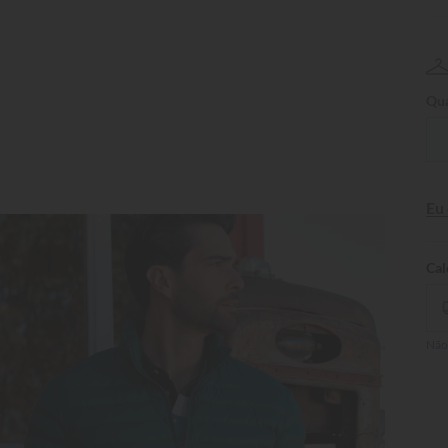
Qua
Eu
Não