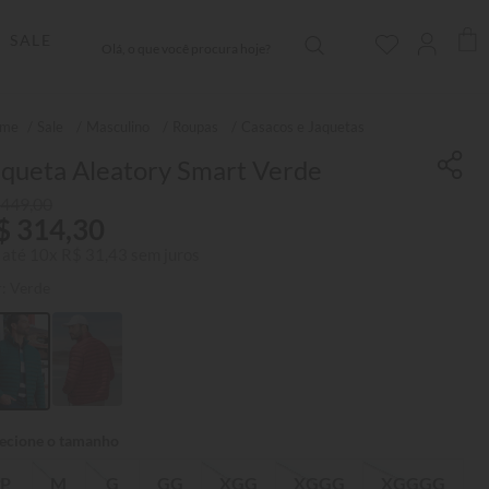
Olá, o que você procura hoje?
SALE
Sale
Masculino
Roupas
Casacos e Jaquetas
aqueta Aleatory Smart Verde
449
,
00
$
314
,
30
 até
10
x
R$
31
,
43
sem juros
r:
Verde
P
M
G
GG
XGG
XGGG
XGGGG