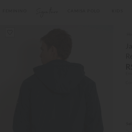
Signature
FEMININO
CAMISA POLO
KIDS
TERMOS MAIS BUSCADOS
1
º
camisas polo
2
º
camiseta listrada
Ja
R
3
º
boné
R
4
º
jaqueta
Em
5
º
camiseta
Co
6
º
pima
7
º
bermuda
8
º
kids
9
º
manga longa
10
º
piquet