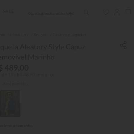
Olá, o que você procura hoje?
SALE
Masculino
Roupas
Casacos e Jaquetas
queta Aleatory Style Capuz
emovível Marinho
$
489
,
00
 até
10
x
R$
48
,
90
sem juros
r:
Azul marinho