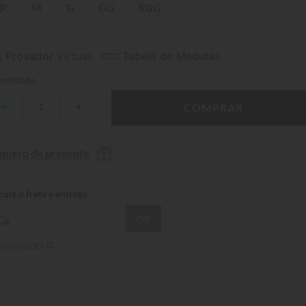
P
M
G
GG
XGG
Provador Virtual
Tabela de Medidas
ntidade
－
＋
COMPRAR
 quero de presente
 sei meu CEP