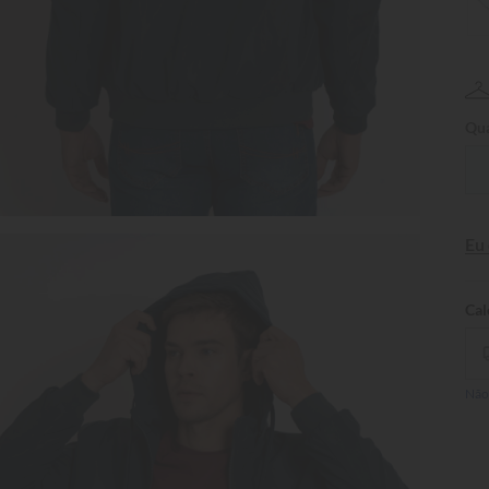
Qua
Eu
Não