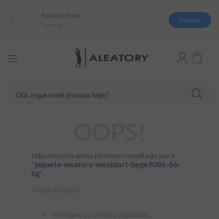
AleatoryStore
Instalar
Compras
TERMOS MAIS BUSCADOS
Olá, o que você procura hoje?
1
º
camisas polo
2
º
camiseta listrada
OOPS!
3
º
boné
4
º
camiseta
Não encontramos nenhum resultado para
5
º
jaqueta
"
jaqueta-aleatory-westport-bege9086-66-
bg
"
6
º
pima
O que eu faço?
7
º
bermuda
8
º
kids
Verifique os termos digitados.