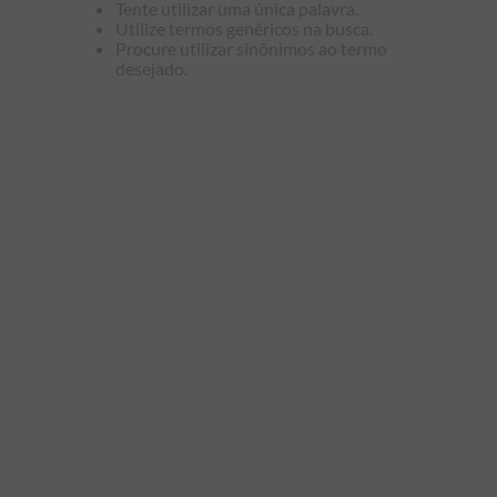
Tente utilizar uma única palavra.
9
º
manga longa
Utilize termos genéricos na busca.
Procure utilizar sinônimos ao termo
10
º
piquet
desejado.