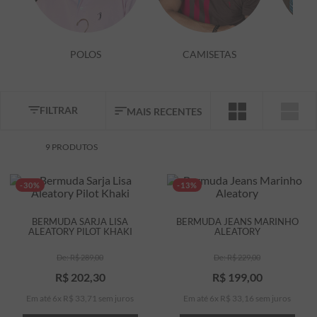
7
º
bermuda
8
º
kids
POLOS
CAMISETAS
9
º
manga longa
10
º
piquet
FILTRAR
MAIS RECENTES
9
PRODUTOS
-30%
-13%
BERMUDA SARJA LISA
BERMUDA JEANS MARINHO
ALEATORY PILOT KHAKI
ALEATORY
R$
289
,
00
R$
229
,
00
R$
202
,
30
R$
199
,
00
Em até
6
x
R$
33
,
71
sem juros
Em até
6
x
R$
33
,
16
sem juros