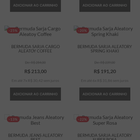
ADICIONAR AO CARRINHO
ADICIONAR AO CARRINHO
-25%
-20%
BERMUDA SARJA CARGO
BERMUDA SARJA ALEATORY
ALEATOY COFFEE
SPRING KHAKI
R$
284
,
00
R$
239
,
00
R$
213
,
00
R$
191
,
20
Em até
7
x
R$
30
,
42
sem juros
Em até
6
x
R$
31
,
86
sem juros
ADICIONAR AO CARRINHO
ADICIONAR AO CARRINHO
-13%
-22%
BERMUDA JEANS ALEATORY
BERMUDA SARJA ALEATORY
BEST
SUPER ROSA