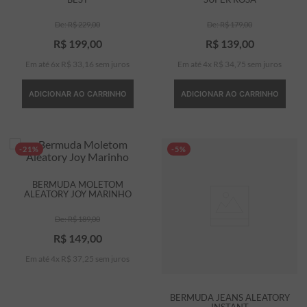
R$
229
,
00
R$
179
,
00
R$
199
,
00
R$
139
,
00
Em até
6
x
R$
33
,
16
sem juros
Em até
4
x
R$
34
,
75
sem juros
ADICIONAR AO CARRINHO
ADICIONAR AO CARRINHO
-21%
-5%
BERMUDA MOLETOM
ALEATORY JOY MARINHO
R$
189
,
00
R$
149
,
00
Em até
4
x
R$
37
,
25
sem juros
BERMUDA JEANS ALEATORY
INSTANT