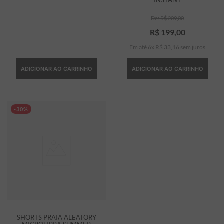
R$
209
,
00
R$
199
,
00
Em até
6
x
R$
33
,
16
sem juros
ADICIONAR AO CARRINHO
ADICIONAR AO CARRINHO
-30%
SHORTS PRAIA ALEATORY