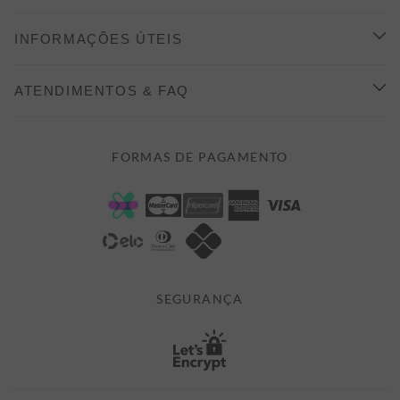
CONHEÇA A ALEATORY
INFORMAÇÕES ÚTEIS
INDICAÇÃO E DESCONTO
COMO COMPRAR
ATENDIMENTOS & FAQ
PRAZOS DE ENTREGA
FALE CONOSCO
FORMAS DE PAGAMENTO
FORMAS DE PAGAMENTO
DÚVIDAS
POLÍTICA DE PRIVACIDADE
MINHA CONTA
TROCAS E DEVOLUÇÕES
MEUS PEDIDOS
CASHBACK
E-MAIL US ON 

ATENDIMENTO@ALEATORYSTORE.COM.BR
SEGURANÇA