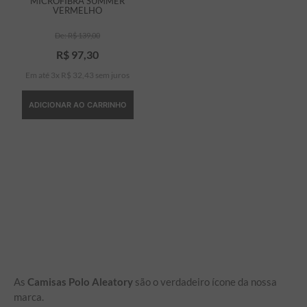
MICROFIBRA SUMMER
VERMELHO
R$
139
,
00
R$
97
,
30
Em até
3
x
R$
32
,
43
sem juros
ADICIONAR AO CARRINHO
As
Camisas Polo Aleatory
são o verdadeiro ícone da nossa
marca.