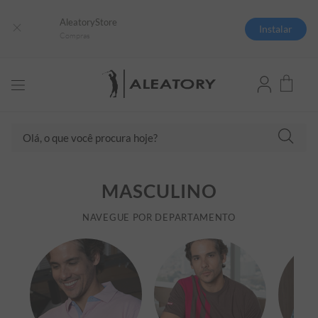
AleatoryStore
Instalar
Compras
Olá, o que você procura hoje?
TERMOS MAIS BUSCADOS
MASCULINO
1
º
camisas polo
2
º
camiseta listrada
NAVEGUE POR DEPARTAMENTO
3
º
boné
4
º
camiseta
5
º
pima
6
º
jaqueta