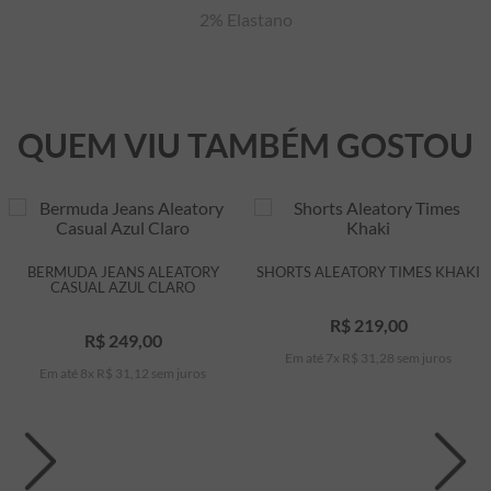
2% Elastano
QUEM VIU TAMBÉM GOSTOU
BERMUDA JEANS ALEATORY
SHORTS ALEATORY TIMES KHAKI
CASUAL AZUL CLARO
R$
219
,
00
R$
249
,
00
Em até
7
x
R$
31
,
28
sem juros
Em até
8
x
R$
31
,
12
sem juros