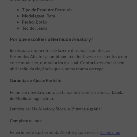
Tipo de Produto:
Bermuda
Modelagem:
Reta
Fecho:
Botão
Tecido:
Jeans
Por que escolher a Bermuda Aleatory?
Ideais para momentos de lazer e dias mais quentes, as
Bermudas Aleatory combinam tecidos leves e resistentes a um
corte moderno, que valoriza o visual. Conforto essencial sem
abrir mão da elegância que a nossa marca carrega.
Garantia de Ajuste Perfeito
Ficou em dúvida quanto ao tamanho? Confira a nossa
Tabela
de Medidas
logo acima.
Lembre-se: Na Aleatory Store,
a 1ª troca é grátis!
Complete o Look
Experimente sua bermuda Aleatory com nossas
Camisetas