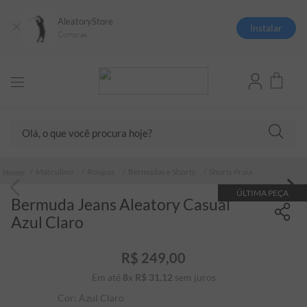
AleatoryStore
Instalar
Compras
Olá, o que você procura hoje?
TERMOS MAIS BUSCADOS
Masculino
Roupas
Bermudas e Shorts
Shorts Praia
1
º
camisas polo
ÚLTIMA PEÇA
Bermuda Jeans Aleatory Casual
2
º
camiseta listrada
Azul Claro
3
º
boné
4
º
camiseta
R$
249
,
00
Em até
8
x
R$
31
5
,
º
12
sem juros
jaqueta
Cor:
Azul Claro
6
º
pima