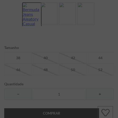
7
º
bermuda
8
º
kids
9
º
manga longa
10
º
piquet
Tamanho
38
40
42
44
46
48
50
52
Quantidade
－
＋
COMPRAR