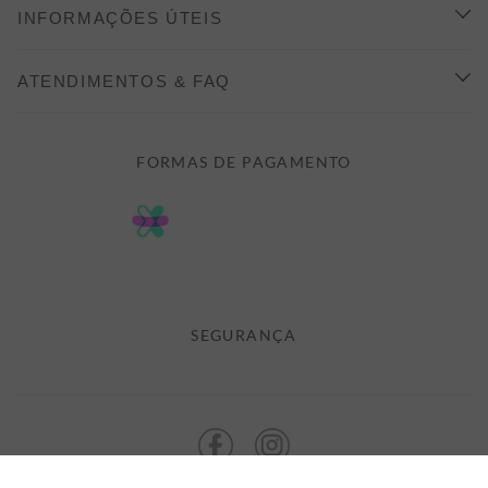
CONHEÇA A ALEATORY
INFORMAÇÕES ÚTEIS
INDICAÇÃO E DESCONTO
COMO COMPRAR
ATENDIMENTOS & FAQ
PRAZOS DE ENTREGA
FALE CONOSCO
FORMAS DE PAGAMENTO
FORMAS DE PAGAMENTO
DÚVIDAS
POLÍTICA DE PRIVACIDADE
MINHA CONTA
TROCAS E DEVOLUÇÕES
MEUS PEDIDOS
CASHBACK
E-MAIL US ON 

ATENDIMENTO@ALEATORYSTORE.COM.BR
SEGURANÇA