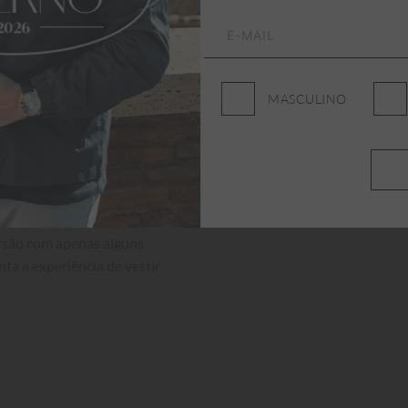
MASCULINO
ersão com apenas alguns 
nta a experiência de vestir 