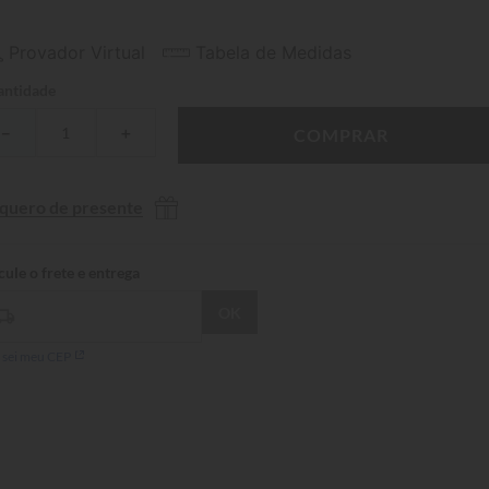
Provador Virtual
Tabela de Medidas
ntidade
－
＋
COMPRAR
 quero de presente
 sei meu CEP