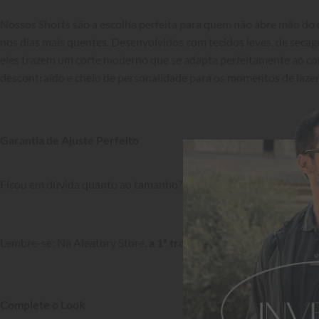
Nossos Shorts são a escolha perfeita para quem não abre mão do c
nos dias mais quentes. Desenvolvidos com tecidos leves, de secag
eles trazem um corte moderno que se adapta perfeitamente ao cor
descontraído e cheio de personalidade para os momentos de lazer.
Garantia de Ajuste Perfeito
Ficou em dúvida quanto ao tamanho? Confira a nossa 
Tabela de 
Lembre-se: Na Aleatory Store, 
a 1ª troca é grátis!
Complete o Look