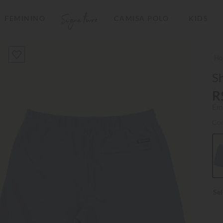
Signature
FEMININO
CAMISA POLO
KIDS
TERMOS MAIS BUSCADOS
1
º
camisas polo
2
º
camiseta listrada
S
3
º
boné
R
Em
4
º
jaqueta
Co
5
º
camiseta
6
º
pima
7
º
bermuda
8
º
kids
9
º
manga longa
10
º
piquet