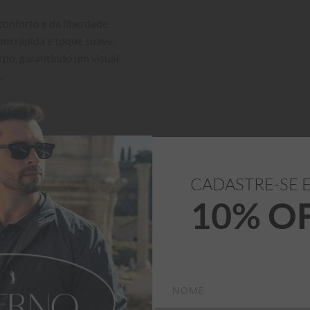
onforto e da liberdade 
em rápida e toque suave, 
po, garantindo um visual 


Medidas
 logo acima.

CADASTRE-SE 
10% O