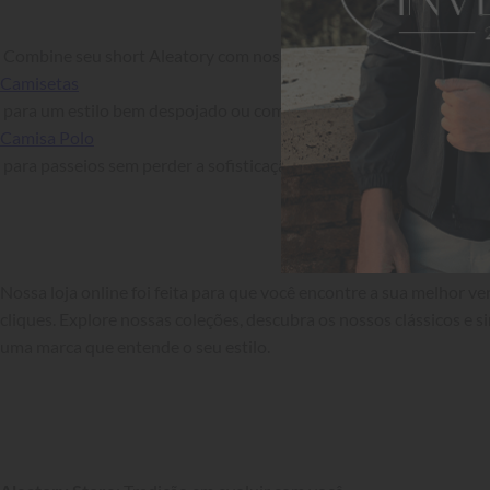
 Combine seu short Aleatory com nossas 
Camisetas
 para um estilo bem despojado ou com uma 
Camisa Polo
 para passeios sem perder a sofisticação.

Nossa loja online foi feita para que você encontre a sua melhor v
cliques. Explore nossas coleções, descubra os nossos clássicos e si
uma marca que entende o seu estilo.
