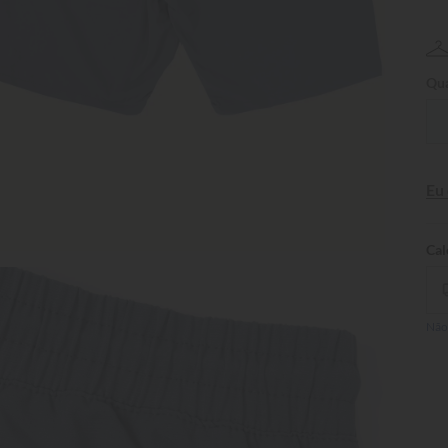
Qua
Eu
Não