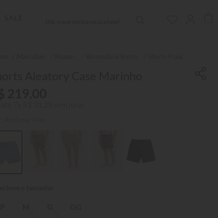
Olá, o que você procura hoje?
SALE
Masculino
Roupas
Bermudas e Shorts
Shorts Praia
horts Aleatory Case Marinho
$
219
,
00
 até
7
x
R$
31
,
28
sem juros
r:
Azul marinho
P
M
G
GG