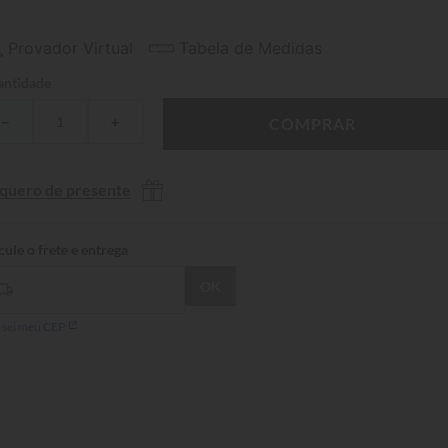
Provador Virtual
Tabela de Medidas
ntidade
－
＋
COMPRAR
 quero de presente
 sei meu CEP