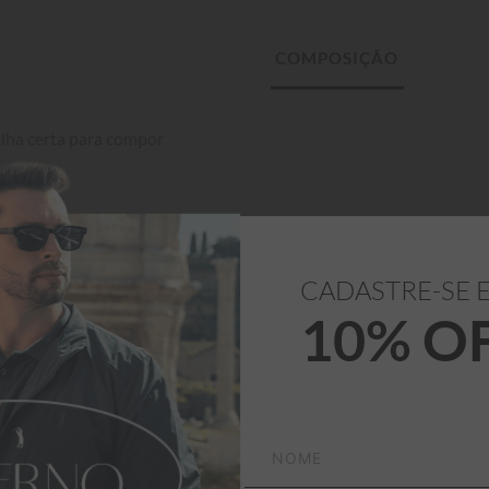
lha certa para compor 
CADASTRE-SE 
10% O