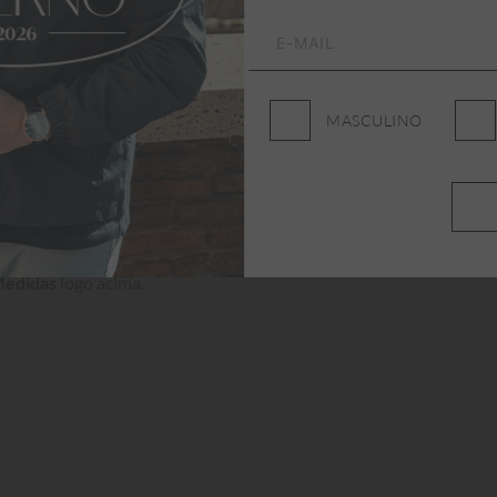
Aleatory combinam tecidos 
orto essencial sem abrir 
MASCULINO
Medidas
 logo acima.
