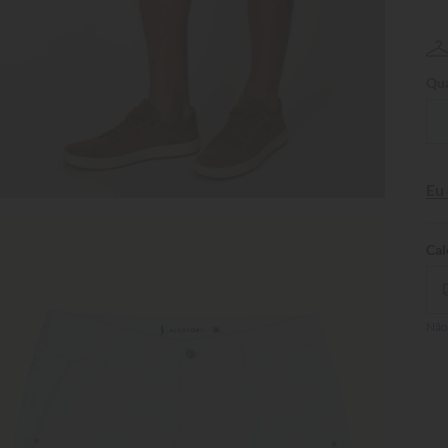
Qua
Eu
Não