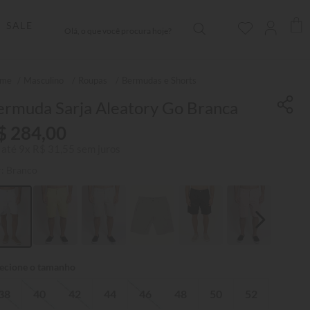
Olá, o que você procura hoje?
SALE
Masculino
Roupas
Bermudas e Shorts
ermuda Sarja Aleatory Go Branca
$
284
,
00
 até
9
x
R$
31
,
55
sem juros
r:
Branco
38
40
42
44
46
48
50
52