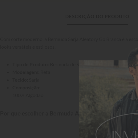
DESCRIÇÃO DO PRODUTO
Com corte moderno, a Bermuda Sarja Aleatory Go Branca é a esco
looks versáteis e estilosos.
Tipo de Produto:
 Bermuda de Sarja
Modelagem:
 Reta
Tecido:
 Sarja
Composição:
100% Algodão
Por que escolher a Bermuda Aleatory?