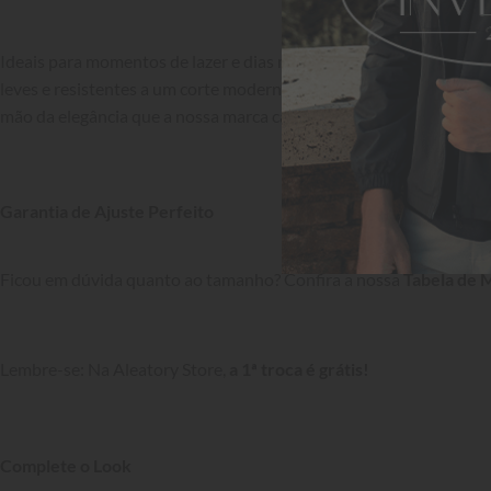
Ideais para momentos de lazer e dias mais quentes, as Bermudas 
leves e resistentes a um corte moderno, que valoriza o visual. Conf
mão da elegância que a nossa marca carrega.

Garantia de Ajuste Perfeito
Ficou em dúvida quanto ao tamanho? Confira a nossa 
Tabela de 
Lembre-se: Na Aleatory Store, 
a 1ª troca é grátis!
Complete o Look