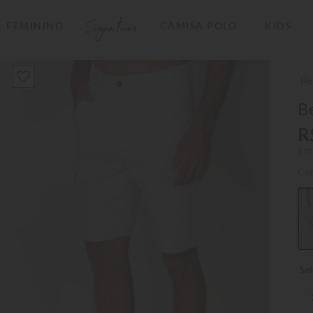
Signature
FEMININO
CAMISA POLO
KIDS
TERMOS MAIS BUSCADOS
1
º
camisas polo
2
º
camiseta listrada
B
3
º
boné
R
Em
4
º
camiseta
Co
5
º
pima
6
º
jaqueta
7
º
bermuda
8
º
manga longa
9
º
kids
10
º
piquet