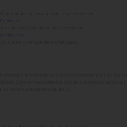
 Experimente sua bermuda Aleatory com nossas 
Camisetas
 para um estilo bem despojado ou com uma 
Camisa Polo
 para passeios sem perder a sofisticação.

Nossa loja online foi feita para que você encontre a sua melhor v
cliques. Explore nossas coleções, descubra os nossos clássicos e si
uma marca que entende o seu estilo.

Aleatory Store
: Tradição em evoluir com você.