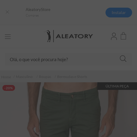
AleatoryStore
Instalar
Compras
Olá, o que você procura hoje?
TERMOS MAIS BUSCADOS
Masculino
Roupas
Bermudas e Shorts
1
º
camisas polo
ÚLTIMA PEÇA
-20%
2
º
camiseta listrada
3
º
boné
4
º
camiseta
5
º
jaqueta
6
º
pima