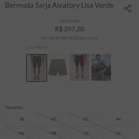
Bermuda Sarja Aleatory Lisa Verde
R$
259
,
00
R$
207
,
20
Em até
6
x
R$
34
,
53
sem juros
Cor:
Verde
Tamanho
38
40
42
44
46
48
50
52