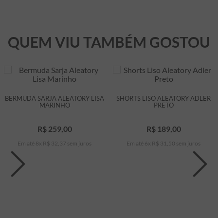
QUEM VIU TAMBÉM GOSTOU
BERMUDA SARJA ALEATORY LISA
SHORTS LISO ALEATORY ADLER
MARINHO
PRETO
R$
259
,
00
R$
189
,
00
Em até
8
x
R$
32
,
37
sem juros
Em até
6
x
R$
31
,
50
sem juros