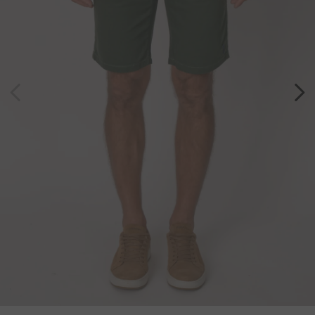
7
º
bermuda
8
º
kids
9
º
manga longa
10
º
piquet