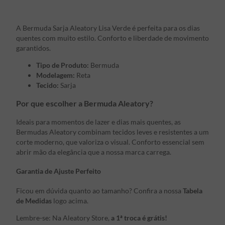
A Bermuda Sarja Aleatory Lisa Verde é perfeita para os dias
quentes com muito estilo. Conforto e liberdade de movimento
garantidos.
Tipo de Produto:
Bermuda
Modelagem:
Reta
Tecido:
Sarja
Por que escolher a Bermuda Aleatory?
Ideais para momentos de lazer e dias mais quentes, as
Bermudas Aleatory combinam tecidos leves e resistentes a um
corte moderno, que valoriza o visual. Conforto essencial sem
abrir mão da elegância que a nossa marca carrega.
Garantia de Ajuste Perfeito
Ficou em dúvida quanto ao tamanho? Confira a nossa
Tabela
de Medidas
logo acima.
Lembre-se: Na Aleatory Store,
a 1ª troca é grátis!