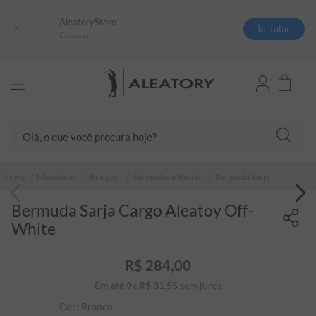
AleatoryStore
Instalar
Compras
Olá, o que você procura hoje?
TERMOS MAIS BUSCADOS
Masculino
Roupas
Bermudas e Shorts
Bermuda Sarja
1
º
camisas polo
Bermuda Sarja Cargo Aleatoy Off-
2
º
camiseta listrada
White
3
º
boné
4
º
camiseta
R$
284
,
00
Em até
9
x
R$
31
5
,
º
55
sem juros
pima
Cor:
Branco
6
º
jaqueta