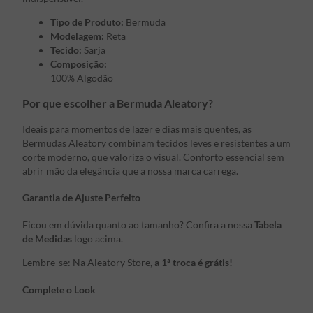
Tipo de Produto:
Bermuda
Modelagem:
Reta
Tecido:
Sarja
Composição:
100% Algodão
Por que escolher a Bermuda Aleatory?
Ideais para momentos de lazer e dias mais quentes, as
Bermudas Aleatory combinam tecidos leves e resistentes a um
corte moderno, que valoriza o visual. Conforto essencial sem
abrir mão da elegância que a nossa marca carrega.
Garantia de Ajuste Perfeito
Ficou em dúvida quanto ao tamanho? Confira a nossa
Tabela
de Medidas
logo acima.
Lembre-se: Na Aleatory Store,
a 1ª troca é grátis!
Complete o Look