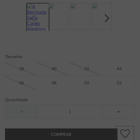
7
º
bermuda
8
º
kids
9
º
manga longa
10
º
piquet
Tamanho
38
40
42
44
46
48
50
52
Quantidade
－
＋
COMPRAR