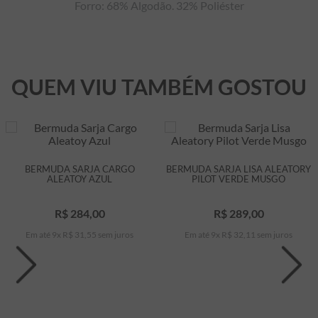
Forro: 68% Algodão. 32% Poliéster
QUEM VIU TAMBÉM GOSTOU
BERMUDA SARJA CARGO
BERMUDA SARJA LISA ALEATORY
ALEATOY AZUL
PILOT VERDE MUSGO
R$
284
,
00
R$
289
,
00
Em até
9
x
R$
31
,
55
sem juros
Em até
9
x
R$
32
,
11
sem juros