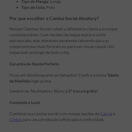
Tipo de Manga:
Longa
Tipo de Gola:
Polo
Por que escolher a Camisa Social Aleatory?
Nossas Camisas Sociais unem a alfaiataria clássica ao toque
contemporâneo. Com tecidos de toque macio e corte
estruturado, elas oferecem excelente caimento para os
compromissos mais formais ou para um visual casual chic
impecável ao longo de todo o dia.
Garantia de Ajuste Perfeito
Ficou em dúvida quanto ao tamanho? Confira a nossa
Tabela
de Medidas
logo acima.
Lembre-se: Na Aleatory Store,
a 1ª troca é grátis!
Complete o Look
Combine sua camisa social com nossas opções de
Calças
e
Cintos
para uma produção sofisticada e confortável.