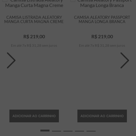
CAMISA LISTRADA ALEATORY
CAMISA ALEATORY PASSPORT
MANGA CURTA MAGNA CREME
MANGA LONGA BRANCA
R$
219
,
00
R$
219
,
00
Em até
7
x
R$
31
,
28
sem juros
Em até
7
x
R$
31
,
28
sem juros
ADICIONAR AO CARRINHO
ADICIONAR AO CARRINHO