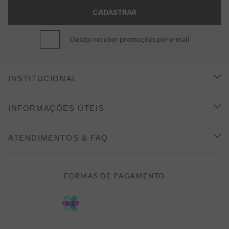
Desejo receber promoções por e-mail
INSTITUCIONAL
CONHEÇA A ALEATORY
INFORMAÇÕES ÚTEIS
INDICAÇÃO E DESCONTO
COMO COMPRAR
ATENDIMENTOS & FAQ
PRAZOS DE ENTREGA
FALE CONOSCO
FORMAS DE PAGAMENTO
FORMAS DE PAGAMENTO
DÚVIDAS
POLÍTICA DE PRIVACIDADE
MINHA CONTA
TROCAS E DEVOLUÇÕES
MEUS PEDIDOS