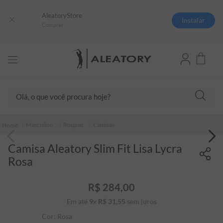
AleatoryStore
Instalar
Compras
Olá, o que você procura hoje?
TERMOS MAIS BUSCADOS
Masculino
Roupas
Camisas
1
º
camisas polo
Camisa Aleatory Slim Fit Lisa Lycra
2
º
camiseta listrada
Rosa
3
º
boné
4
º
camiseta
R$
284
,
00
Em até
9
x
R$
31
5
,
º
55
sem juros
pima
Cor:
Rosa
6
º
jaqueta