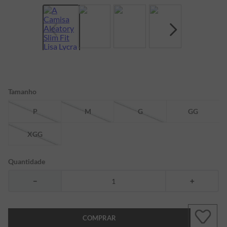
7
º
bermuda
8
º
kids
9
º
manga longa
10
º
piquet
Tamanho
P
M
G
GG
XGG
Quantidade
－
＋
COMPRAR