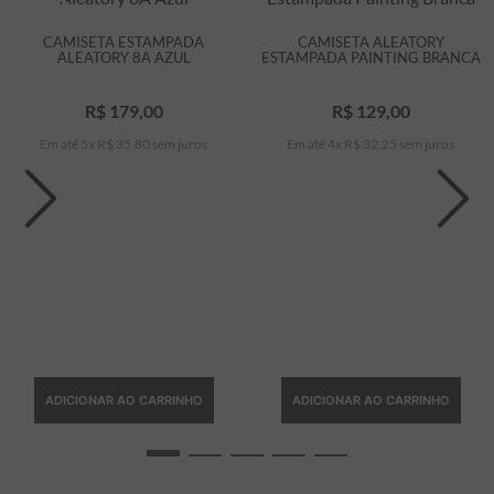
CAMISETA ESTAMPADA
CAMISETA ALEATORY
ALEATORY 8A AZUL
ESTAMPADA PAINTING BRANCA
R$
179
,
00
R$
129
,
00
Em até
5
x
R$
35
,
80
sem juros
Em até
4
x
R$
32
,
25
sem juros
ADICIONAR AO CARRINHO
ADICIONAR AO CARRINHO