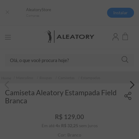
AleatoryStore
Instalar
Compras
Olá, o que você procura hoje?
TERMOS MAIS BUSCADOS
Masculino
Roupas
Camisetas
Estampadas
1
º
camisas polo
Camiseta Aleatory Estampada Field
2
º
camiseta listrada
Branca
3
º
boné
4
º
camiseta
R$
129
,
00
Em até
4
x
R$
32
5
,
º
25
sem juros
jaqueta
Cor:
Branco
6
º
pima