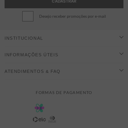
Desejo receber promoções por e-mail
INSTITUCIONAL
CONHEÇA A ALEATORY
INFORMAÇÕES ÚTEIS
INDICAÇÃO E DESCONTO
COMO COMPRAR
ATENDIMENTOS & FAQ
PRAZOS DE ENTREGA
FALE CONOSCO
FORMAS DE PAGAMENTO
FORMAS DE PAGAMENTO
DÚVIDAS
POLÍTICA DE PRIVACIDADE
MINHA CONTA
TROCAS E DEVOLUÇÕES
MEUS PEDIDOS
CASHBACK