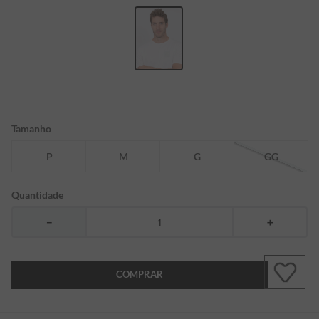
7
º
bermuda
8
º
kids
9
º
manga longa
10
º
piquet
Tamanho
P
M
G
GG
Quantidade
－
＋
COMPRAR