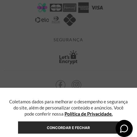
POLÍTICA DE PRIVACIDADE
MINHA CONTA
TROCAS E DEVOLUÇÕES
MEUS PEDIDOS
CASHBACK
E-MAIL US ON 

ATENDIMENTO@ALEATORYSTORE.COM.BR
SEGURANÇA
Coletamos dados para melhorar o desempenho e segurança
ALEATORY @ 2013 TODOS OS DIREITOS RESERVADOS. Radasha Comércio
Eletrônico e Serviços Ltda, com sede na Rua F, nº 329, LT12 QDXI
do site, além de personalizar conteúdo e anúncios. Você
Serra, Espírito Santo - ES, inscrita no CNPJ sob o nº 55.871.646/0001-36
pode conferir nossa
Política de Privacidade.
CONCORDAR E FECHAR