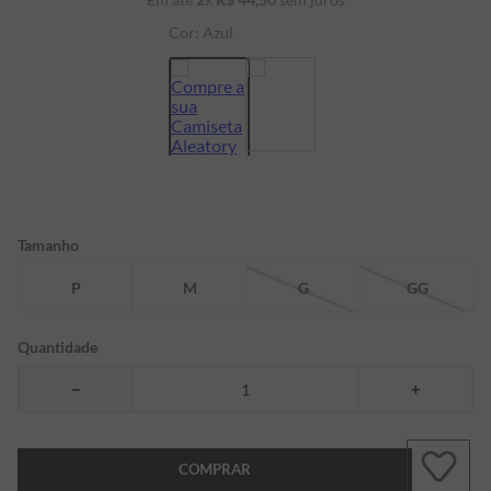
7
º
bermuda
Cor:
Azul
8
º
manga longa
9
º
kids
10
º
piquet
Tamanho
P
M
G
GG
Quantidade
－
＋
COMPRAR