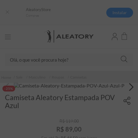
AleatoryStore
Instalar
Compras
Olá, o que você procura hoje?
TERMOS MAIS BUSCADOS
Sale
Masculino
Roupas
Camisetas
1
º
camisas polo
-25%
2
º
camiseta listrada
Camiseta Aleatory Estampada POV
3
º
boné
Azul
4
º
camiseta
R$
119
,
00
5
º
pima
R$
89
,
00
6
º
jaqueta
Em até
2
x
R$
44
,
50
sem juros