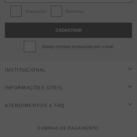
Masculino
Feminino
Desejo receber promoções por e-mail
INSTITUCIONAL
CONHEÇA A ALEATORY
INFORMAÇÕES ÚTEIS
INDICAÇÃO E DESCONTO
COMO COMPRAR
ATENDIMENTOS & FAQ
PRAZOS DE ENTREGA
FALE CONOSCO
FORMAS DE PAGAMENTO
FORMAS DE PAGAMENTO
DÚVIDAS