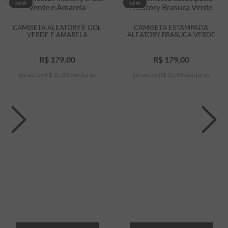
NEW
NEW
CAMISETA ALEATORY É GOL
CAMISETA ESTAMPADA
VERDE E AMARELA
ALEATORY BRASUCA VERDE
R$
179
,
00
R$
179
,
00
Em até
5
x
R$
35
,
80
sem juros
Em até
5
x
R$
35
,
80
sem juros