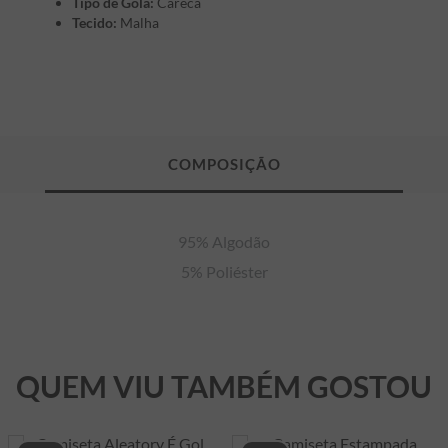
Tipo de Gola:
Careca
Tecido:
Malha
95% Algodão

5% Poliéster
QUEM VIU TAMBÉM GOSTOU