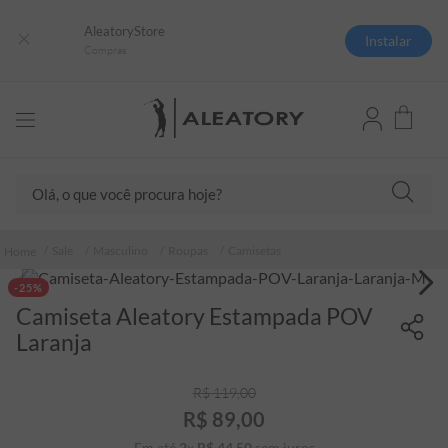
AleatoryStore
Instalar
Compras
Olá, o que você procura hoje?
TERMOS MAIS BUSCADOS
Sale
Masculino
Roupas
Camisetas
1
º
camisas polo
-25%
2
º
camiseta listrada
Camiseta Aleatory Estampada POV
3
º
boné
Laranja
4
º
camiseta
R$
119
,
00
5
º
pima
R$
89
,
00
6
º
jaqueta
Em até
2
x
R$
44
,
50
sem juros