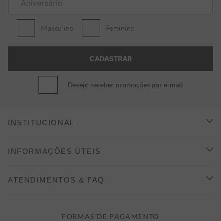
Masculino
Feminino
Desejo receber promoções por e-mail
INSTITUCIONAL
CONHEÇA A ALEATORY
INFORMAÇÕES ÚTEIS
INDICAÇÃO E DESCONTO
COMO COMPRAR
ATENDIMENTOS & FAQ
PRAZOS DE ENTREGA
FALE CONOSCO
FORMAS DE PAGAMENTO
FORMAS DE PAGAMENTO