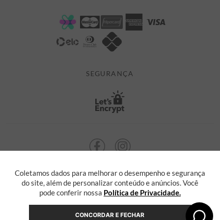
DÚVIDAS
POLÍTICA DE PRIVACIDADE
MINHA CONTA
TROCAS E DEVOLUÇÕES
MEUS PEDIDOS
CASHBACK
E-MAIL US ON 

ATENDIMENTO@ALEATORYSTORE.COM.BR
SEGURANÇA
Coletamos dados para melhorar o desempenho e segurança
ALEATORY @ 2013 TODOS OS DIREITOS RESERVADOS. Radasha Comércio
Eletrônico e Serviços Ltda, com sede na Rua F, nº 329, LT12 QDXI
do site, além de personalizar conteúdo e anúncios. Você
Serra, Espírito Santo - ES, inscrita no CNPJ sob o nº 55.871.646/0001-36
pode conferir nossa
Política de Privacidade.
CONCORDAR E FECHAR