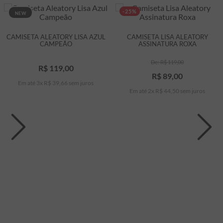
-25%
NEW
CAMISETA ALEATORY LISA AZUL
CAMISETA LISA ALEATORY
CAMPEÃO
ASSINATURA ROXA
R$
119
,
00
R$
119
,
00
R$
89
,
00
Em até
3
x
R$
39
,
66
sem juros
Em até
2
x
R$
44
,
50
sem juros