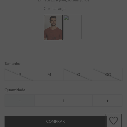
7
º
bermuda
Cor:
Laranja
8
º
kids
9
º
manga longa
10
º
piquet
Tamanho
P
M
G
GG
Quantidade
－
＋
COMPRAR