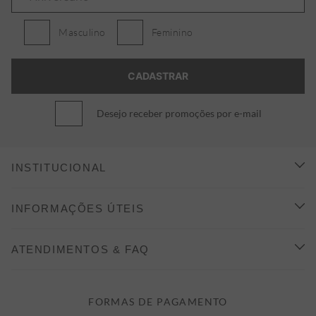
Masculino
Feminino
Desejo receber promoções por e-mail
INSTITUCIONAL
CONHEÇA A ALEATORY
INFORMAÇÕES ÚTEIS
INDICAÇÃO E DESCONTO
COMO COMPRAR
ATENDIMENTOS & FAQ
PRAZOS DE ENTREGA
FALE CONOSCO
FORMAS DE PAGAMENTO
FORMAS DE PAGAMENTO
DÚVIDAS