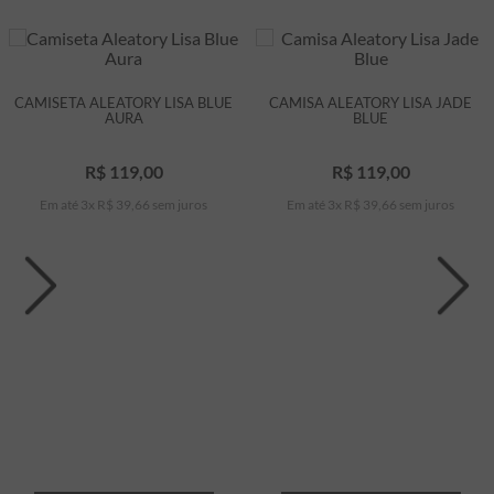
CAMISETA ALEATORY LISA BLUE
CAMISA ALEATORY LISA JADE
AURA
BLUE
R$
119
,
00
R$
119
,
00
Em até
3
x
R$
39
,
66
sem juros
Em até
3
x
R$
39
,
66
sem juros