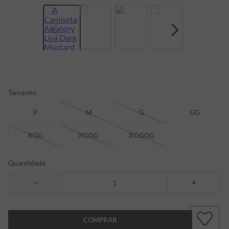
7
º
bermuda
8
º
kids
9
º
piquet
10
º
manga longa
Tamanho
P
M
G
GG
XGG
XGGG
XGGGG
Quantidade
－
＋
COMPRAR