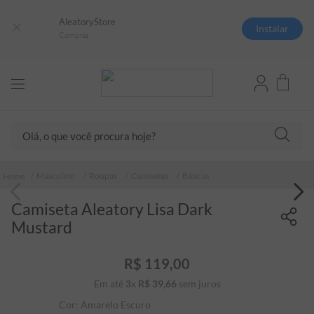
AleatoryStore
Instalar
Compras
Olá, o que você procura hoje?
TERMOS MAIS BUSCADOS
Masculino
Roupas
Camisetas
Básicas
1
º
camisas polo
Camiseta Aleatory Lisa Dark
2
º
camiseta listrada
Mustard
3
º
boné
4
º
camiseta
R$
119
,
00
Em até
3
x
R$
39
5
,
º
66
sem juros
pima
Cor:
Amarelo Escuro
6
º
jaqueta