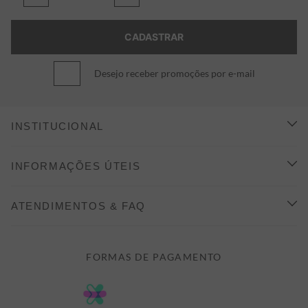
Desejo receber promoções por e-mail
INSTITUCIONAL
CONHEÇA A ALEATORY
INFORMAÇÕES ÚTEIS
INDICAÇÃO E DESCONTO
COMO COMPRAR
ATENDIMENTOS & FAQ
PRAZOS DE ENTREGA
FALE CONOSCO
FORMAS DE PAGAMENTO
FORMAS DE PAGAMENTO
DÚVIDAS
POLÍTICA DE PRIVACIDADE
MINHA CONTA