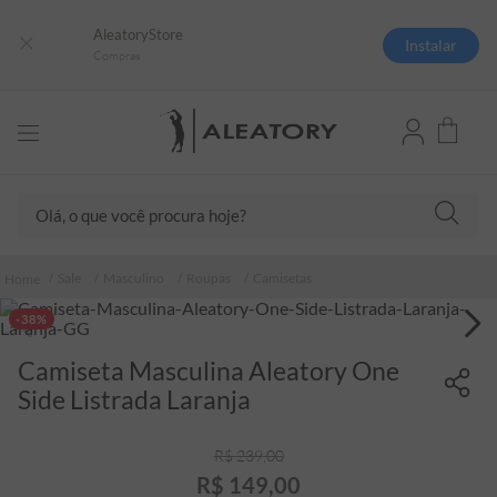
AleatoryStore
Instalar
Compras
Olá, o que você procura hoje?
TERMOS MAIS BUSCADOS
Sale
Masculino
Roupas
Camisetas
1
º
camisas polo
-38%
2
º
camiseta listrada
Camiseta Masculina Aleatory One
3
º
boné
Side Listrada Laranja
4
º
camiseta
5
º
pima
R$
239
,
00
R$
149
,
00
6
º
jaqueta