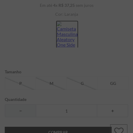
Em até
4
x
R$
37
,
25
sem juros
7
º
bermuda
Cor:
Laranja
8
º
kids
9
º
piquet
10
º
manga longa
Tamanho
P
M
G
GG
Quantidade
－
＋
COMPRAR