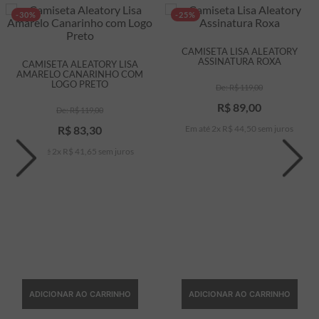
-30%
-25%
CAMISETA LISA ALEATORY
ASSINATURA ROXA
CAMISETA ALEATORY LISA
AMARELO CANARINHO COM
LOGO PRETO
R$
119
,
00
R$
89
,
00
R$
119
,
00
R$
83
,
30
Em até
2
x
R$
44
,
50
sem juros
Em até
2
x
R$
41
,
65
sem juros
ADICIONAR AO CARRINHO
ADICIONAR AO CARRINHO